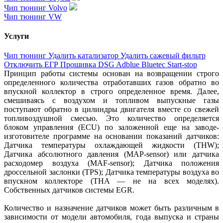
Чип тюнинг Volvo
Чип тюнинг VW
Услуги
Чип тюнинг
Удалить катализатор
Удалить сажевый фильтр
Отключить ЕГР
Прошивка DSG
Adblue
Bluetec
Start-stop
Принцип работы системы основан на возвращении строго
определенного количества отработавших газов обратно во
впускной коллектор в строго определенное время. Далее,
смешиваясь с воздухом и топливом выпускные газы
поступают обратно в цилиндры двигателя вместе со свежей
топливоздушной смесью. Это количество определяется
блоком управления (ECU) по заложенной еще на заводе-
изготовителе программе на основании показаний датчиков:
Датчика температуры охлаждающей жидкости (THW);
Датчика абсолютного давления (MAP-sensor) или датчика
расходомер воздуха (MAF-sensor); Датчика положения
дроссельной заслонки (TPS); Датчика температуры воздуха во
впускном коллекторе (THA — не на всех моделях).
Собственных датчиков системы EGR.
Количество и назначение датчиков может быть различным в
зависимости от модели автомобиля, года выпуска и страны