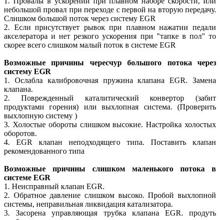
1. Провалы в ускорении при плавном наборе скорости, или
небольшой провал при переходе с первой на вторую передачу.
Слишком большой поток через систему EGR
2. Если присутствует рывок при плавном нажатии педали
акселератора и нет резкого ускорения при "тапке в пол" то
скорее всего слишком малый поток в системе EGR
Возможные причины чересчур большого потока через
систему EGR
1. Ослабла калибровочная пружина клапана EGR. Замена
клапана.
2. Поврежденный каталитический конвертор (забит
продуктами горения) или выхлопная система. (Проверить
выхлопную систему )
3. Холостые обороты слишком высокие. Настройка холостых
оборотов.
4. EGR клапан неподходящего типа. Поставить клапан
рекомендованного типа
Возможные причины слишком маленького потока в
системе EGR
1. Неисправный клапан EGR.
2. Обратное давление слишком высоко. Пробой выхлопной
системы, неправильная ликвидация катализатора.
3. Засорена управляющая трубка клапана EGR. продуть