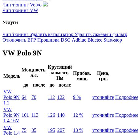
Чип тюнинг Volvo
Чип тюнинг VW
Услуги
Чип тюнинг
Удалить катализатор
Удалить сажевый фильтр
Отключить ЕГР
Прошивка DSG
Adblue
Bluetec
Start-stop
VW Polo 9N
Крутящий
Мощность,
момент,
Прибав.
Цена,
л.с.
Модель
Нм
мощ.
грн.
до
после
до
после
VW
Polo 9N
64
70
112
122
9 %
уточняйте
Подробне
1.2
VW
Polo 9N
101
113
126
140
12 %
уточняйте
Подробне
1.4 16V
VW
75
85
195
207
13 %
уточняйте
Подробне
Polo 1.4