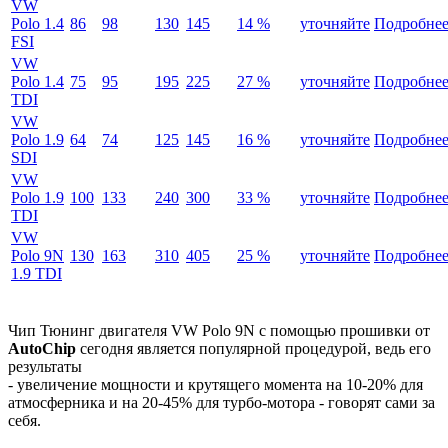
VW
Polo 1.4
86
98
130
145
14 %
уточняйте
Подробне
FSI
VW
Polo 1.4
75
95
195
225
27 %
уточняйте
Подробне
TDI
VW
Polo 1.9
64
74
125
145
16 %
уточняйте
Подробне
SDI
VW
Polo 1.9
100
133
240
300
33 %
уточняйте
Подробне
TDI
VW
Polo 9N
130
163
310
405
25 %
уточняйте
Подробне
1.9 TDI
Чип Тюнинг двигателя VW Polo 9N с помощью прошивки от
AutoChip
сегодня является популярной процедурой, ведь его
результаты
- увеличение мощности и крутящего момента на 10-20% для
атмосферника и на 20-45% для турбо-мотора - говорят сами за
себя.